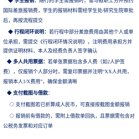
◆
学
生报销：
随行的学生需报销时，需与教职工分开预约
国际差旅报销费，学生的报销材料需经学生处/研究生院审批
后，再按流程提交
◆
行程闭环说明：
若行程中部分差旅费用由其他个人或单
位承担，需提交《行程闭环情况说明
》
，注明费用承担方并
提供证明材料，本人及经费负责人签字确认
◆
多人共用票据：
若单张票据包含多人费（如2人护签
费），仅报销个人部分时，需复印票据并注明“XX人共用，
报销本人1/X费用”，确保金额清晰
◆
支付截图与借款
：
◇ 支付截图若已折算成人民币，可直接按截图金额报销
◇ 报销前有借款的，需附上借款单回执，且票据需包含对
公税务发票和对应订单