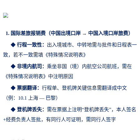
1.
国
际差旅报销费
（中国
出境口岸 → 中国入境口岸旅费
）
◆
行程一致性：
出入境城市、中转地需与批件和日程表一
致，若不一致需填《
特殊情况说明表
》
◆
非境内航司：
乘坐非国（境）内航空公司航班，需在
《
特殊情况说明表
》中注明原因
◆
票据翻译：
行程单、登机牌关键信息需翻译成中文
（例：10.1 上海 — 巴黎
）
◆
登机牌丢失：
需在票据上注明“登机牌丢失”，本人签名
+经费负责人签批，有同行人可证明，需同行人签字