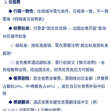
2. 住宿费
◆
行程一致性：
住宿城市需与批件、日程表一致，不一致
需填《
特殊情况说明表
》
◆
经费标准：
可登录“
国合处官网 — 出国出境页面
”
查询
对应
城市标准
◇ 超标准：按标准报销，需在票据注明“超出标准按标准
报销
”
◇ 会务推荐酒店
超标准：
需行前提交《情况说明
》
+会
务组推荐证明，经由国合处、财务处签批后方可报销
◆
餐费剔除：
若住宿费含餐费，需剔除对应金额（早餐费
占餐标20%，中/晚餐各占40%
），或在当日伙食费补贴中扣
除
◆
票据翻译：
酒店发票关键信息需翻译成中文（例：
10.1-10.5 法国巴黎2人五晚住宿费
）