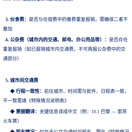
3. 伙食费：
是否与
住宿费中的餐费重复报销，需确保二者不
叠加
4. 公杂
费
（
城市内的交通、邮电、办公用品等
）：
是否存在
重复报销（如已报销城市内交通费，不可再报公杂费中的交
通部分）
5. 城市间交通费
◆
行程一致性：
前往城市、时间需与批件、日程表一致，
不一致需填《
特殊情况说明表
》
◆
票据翻译：
关键信息译成中文（例：10.1 巴黎 — 里昂
火车票
）
◆
租车情况：
仅在无公共交通时可租车，需在《
特殊情况