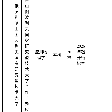
喀
俄
山
罗
图
斯
波
喀
列
山
夫
图
国
波
家
列
研
2026
夫
究
应用物
20
年起
本科
国
型
理学
25
开始
家
技
招生
研
术
究
大
型
学
技
合
术
作
大
举
学
办
应