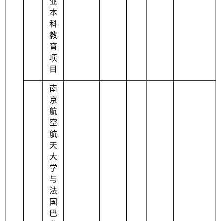
业
本
科
教
育
项
目
南
京
航
空
航
天
大
学
与
法
国
巴