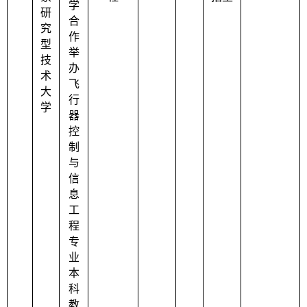
学
研
合
究
作
型
举
技
办
术
飞
大
行
学
器
控
制
与
信
息
工
程
专
业
本
科
教