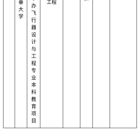
垂
工程
办
大
飞
学
行
器
设
计
与
工
程
专
业
本
科
教
育
项
目