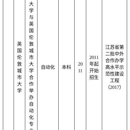
大
学
与
英
国
伦
英
敦
江苏省第
国
城
二批中外
伦
市
2011
合作办学
敦
大
20
年起
自动化
本科
高水平示
城
学
11
开始
范性建设
市
合
招生
工程
大
作
（
2017
）
学
举
办
自
动
化
专