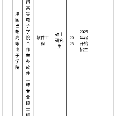
黎
高
法
等
国
电
巴
子
黎
学
2025
硕士
高
院
软件工
20
年起
研究
等
合
程
25
开始
生
电
作
招生
子
举
学
办
院
软
件
工
程
专
业
硕
士
研