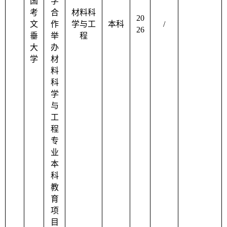
国
学
考
合
材料科
20
文
作
学与工
本科
/
26
垂
举
程
大
办
学
材
料
科
学
与
工
程
专
业
本
科
教
育
项
目