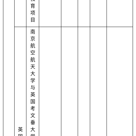
育
项
目
南
京
航
空
航
天
大
学
与
英
国
考
文
垂
英
大