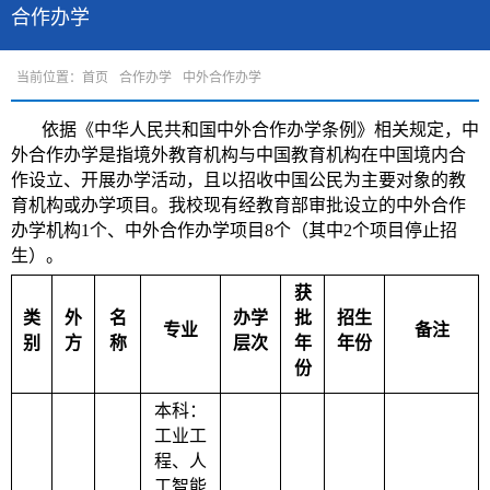
合作办学
当前位置：
首页
合作办学
中外合作办学
依据《中华人民共和国中外合作办学条例》相关规定，中
外合作办学是指境外教育机构与中国教育机构在中国境内合
作设立、开展办学活动，且以招收中国公民为主要对象的教
育机构或办学项目。我校现有经教育部审批设立的中外合作
办学机构
1
个、中外合作办学项目
8
个
（
其中
2
个项目停止招
生
）
。
获
类
外
名
办学
批
招生
专业
备注
别
方
称
层次
年
年份
份
本科：
工业工
程、人
工智能