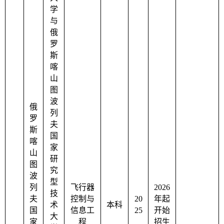
学
与
俄
罗
斯
喀
山
图
波
俄
列
罗
夫
斯
国
喀
家
山
研
图
究
波
型
列
飞行器
2026
技
夫
控制与
20
年起
术
本科
国
信息工
25
开始
大
家
程
招生