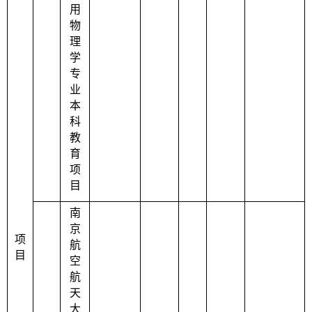
用
物
理
学
专
业
本
科
教
育
项
目
南
京
项
航
目
空
航
天
大