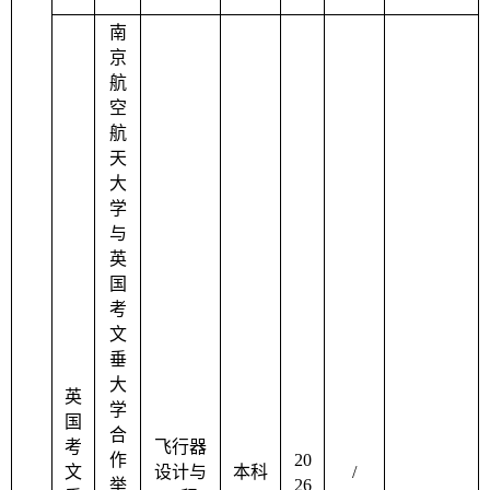
南
京
航
空
航
天
大
学
与
英
国
考
文
垂
大
英
学
国
合
考
飞行器
作
20
文
设计与
本科
/
举
26