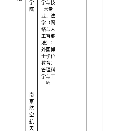
学
学与技
院
术专
业、法
学（网
络与人
工智能
法）；
外国博
士学位
教育：
管理科
学与工
程
南
京
航
空
航
天