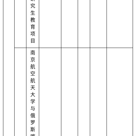
究
生
教
育
项
目
南
京
航
空
航
天
大
学
与
俄
罗
斯