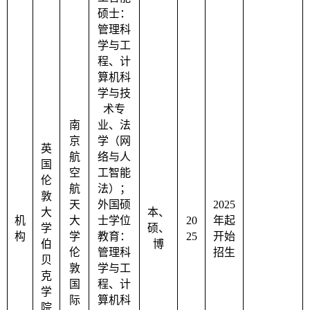
硕士：
管理科
学与工
程、计
算机科
学与技
术专
南
业、法
京
学（网
英
航
络与人
国
空
工智能
伦
航
法）；
敦
天
外国硕
2025
大
本、
机
大
士学位
20
年起
学
硕、
构
学
教育：
25
开始
伯
博
伦
管理科
招生
贝
敦
学与工
克
国
程、计
学
际
算机科
院